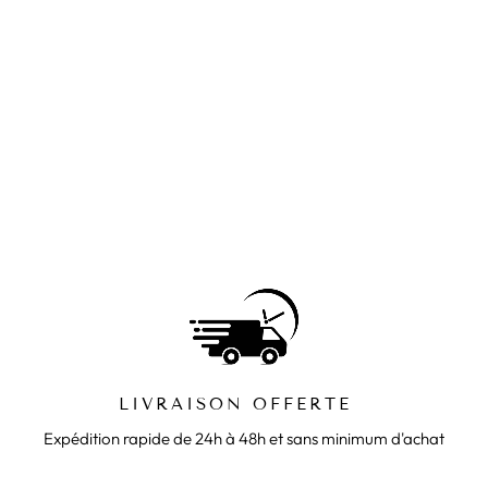
SAC À COUDRE ÉLÉGANT
Prix
69,90€
Prix
44,90€
régulier
réduit
LIVRAISON OFFERTE‎‎ ‎ ‎
Expédition rapide de 24h à 48h et sans minimum d'achat