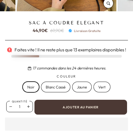
FERMER
(ESC)
SAC À COUDRE ÉLÉGANT
44,90€
Prix
69,90€
Prix
Livraison Gratuite
régulier
réduit
Faites vite ! Il ne reste plus que
13
exemplaires disponibles !
17
commandes dans les 24 dernières heures.
COULEUR
Noir
Blanc Cassé
Jaune
Vert
QUANTITÉ
AJOUTER AU PANIER
−
+