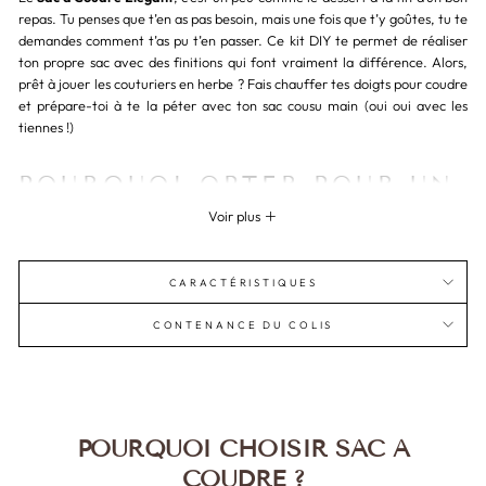
repas. Tu penses que t’en as pas besoin, mais une fois que t’y goûtes, tu te
demandes comment t’as pu t’en passer. Ce kit DIY te permet de réaliser
ton propre sac avec des finitions qui font vraiment la différence. Alors,
prêt à jouer les couturiers en herbe ? Fais chauffer tes doigts pour coudre
et prépare-toi à te la péter avec ton sac cousu main (oui oui avec les
tiennes !)
POURQUOI OPTER POUR UN
SAC À COUDRE ÉLÉGANT ?
Voir plus
T’AS PAS ENVIE DE BRILLER
?
CARACTÉRISTIQUES
Imagine ce sac, avec ses lignes épurées et ses détails qui tuent, comme ce
CONTENANCE DU COLIS
petit air raffiné qui sort tout droit de tes mains. Oui, toi aussi, tu peux
faire de la magie avec une aiguille et du fil ! Le sac te propose un défi, un
vrai. Mais le résultat ? Bah, il est à tomber ! C’est toi qui vas dicter les
tendances de ton entourage avec ça.
POURQUOI CHOISIR SAC À
Avec le
Sac à Coudre Élégant
, tu passes du simple amateur à la star du
fil. Un modèle parfait pour briller en société, surtout si tu veux faire
COUDRE ?