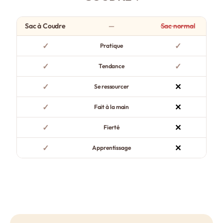
croire que t’es pro !
Si vous aimez coudre vos sacs vous-mêmes, vous devriez adorer ce
Sac à
Sac à Coudre
—
Sac normal
Coudre Chic
. Pour plus de produits dans cette thématique, checkez nos
très populaires
Sac à Coudre Adulte
.
✓
✓
Pratique
✓
✓
Tendance
✓
✕
Se ressourcer
✓
✕
Fait à la main
✓
✕
Fierté
✓
✕
Apprentissage